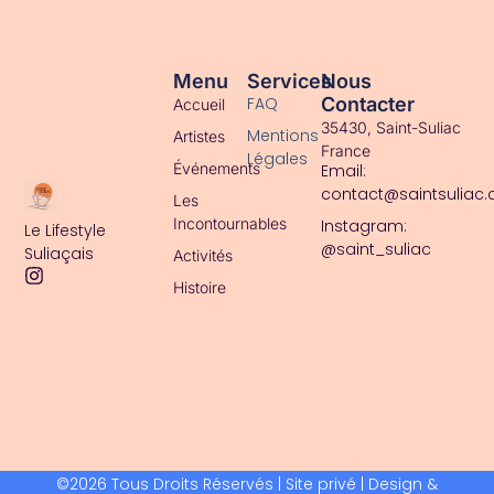
ACCUEIL
Menu
Services
Nous
FAQ
Contacter
Accueil
35430, Saint-Suliac
Mentions
Artistes
France
Légales
Événements
Email:
contact@saintsuliac
Les
Incontournables
Instagram:
Le Lifestyle
@saint_suliac
Suliaçais
Activités
Histoire
©2026 Tous Droits Réservés | Site privé | Design &