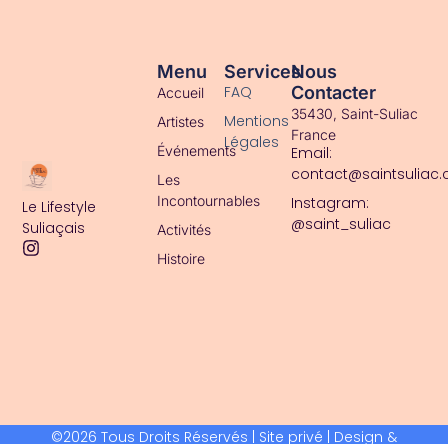
Accueil
Menu
Services
Nous
FAQ
Contacter
Accueil
35430, Saint-Suliac
Mentions
Artistes
France
Légales
Événements
Email:
contact@saintsuliac
Les
Incontournables
Instagram:
Le Lifestyle
@saint_suliac
Suliaçais
Activités
Histoire
©2026 Tous Droits Réservés | Site privé | Design &