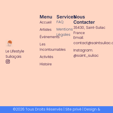
Accueil
Menu
Services
Nous
FAQ
Contacter
Accueil
35430, Saint-Suliac
Mentions
Artistes
France
Légales
Événements
Email:
contact@saintsuliac
Les
Incontournables
Instagram:
Le Lifestyle
@saint_suliac
Suliaçais
Activités
Histoire
©2026 Tous Droits Réservés | Site privé | Design &